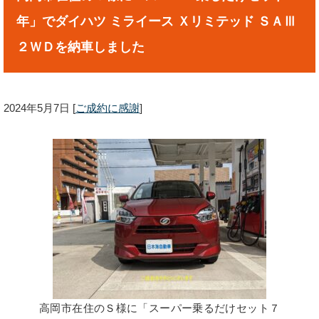
年」でダイハツ ミライース Ｘリミテッド ＳＡⅢ
２ＷＤを納車しました
2024年5月7日
[
ご成約に感謝
]
高岡市在住のＳ様に「スーパー乗るだけセット７