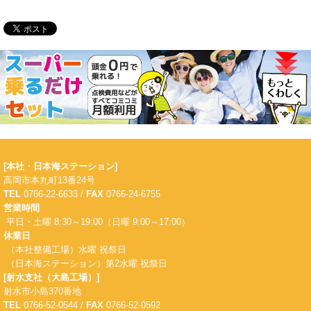
[本社・日本海ステーション]
高岡市本丸町13番24号
TEL
0766-22-6633 /
FAX
0766-24-6755
営業時間
平日・土曜 8:30～19:00（日曜 9:00～17:00）
休業日
（本社整備工場）水曜 祝祭日
（日本海ステーション）第2水曜 祝祭日
[射水支社（大島工場）]
射水市小島370番地
TEL
0766-52-0544 /
FAX
0766-52-0592