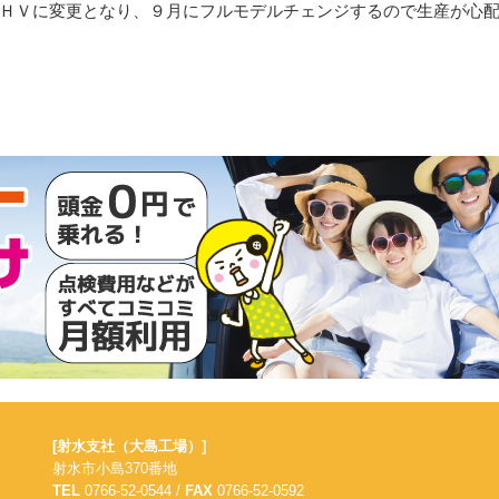
ＨＶに変更となり、９月にフルモデルチェンジするので生産が心
[射水支社（大島工場）]
射水市小島370番地
TEL
0766-52-0544 /
FAX
0766-52-0592