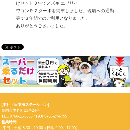
けセット３年でスズキ エブリイ
ワゴンＰＺターボを納車しました。現場への通勤
等で３年間でのご利用となりました。
ありがとうございました。
[本社・日本海ステーション]
高岡市本丸町13番24号
TEL
0766-22-6633 /
FAX
0766-24-6755
営業時間
平日・土曜 8:30～19:00（日曜 9:00～17:00）