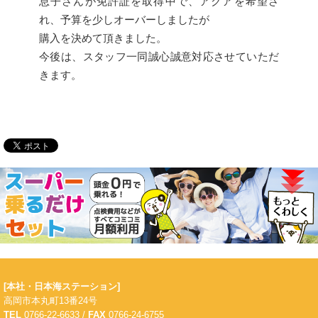
息子さんが免許証を取得中で、アクアを希望さ
れ、予算を少しオーバーしましたが
購入を決めて頂きました。
今後は、スタッフ一同誠心誠意対応させていただ
きます。
[本社・日本海ステーション]
高岡市本丸町13番24号
TEL
0766-22-6633 /
FAX
0766-24-6755