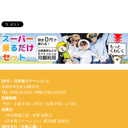
[本社・日本海ステーション]
高岡市本丸町13番24号
TEL
0766-22-6633 /
FAX
0766-24-6755
営業時間
平日・土曜 8:30～19:00（日曜 9:00～17:00）
休業日
（本社整備工場）水曜 祝祭日
（日本海ステーション）第2水曜 祝祭日
[射水支社（大島工場）]