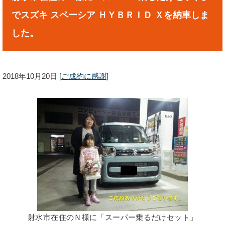
でスズキ スペーシア ＨＹＢＲＩＤ Ｘを納車しま
した。
2018年10月20日
[
ご成約に感謝
]
射水市在住のＮ様に「スーパー乗るだけセット」