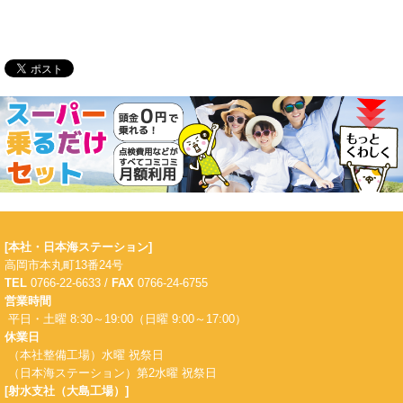
[本社・日本海ステーション]
高岡市本丸町13番24号
TEL
0766-22-6633 /
FAX
0766-24-6755
営業時間
平日・土曜 8:30～19:00（日曜 9:00～17:00）
休業日
（本社整備工場）水曜 祝祭日
（日本海ステーション）第2水曜 祝祭日
[射水支社（大島工場）]