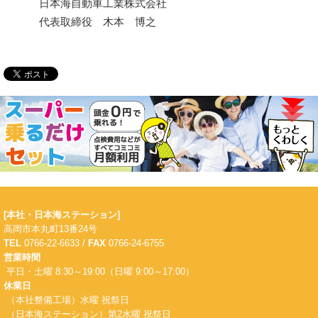
日本海自動車工業株式会社
代表取締役 木本 博之
[本社・日本海ステーション]
高岡市本丸町13番24号
TEL
0766-22-6633 /
FAX
0766-24-6755
営業時間
平日・土曜 8:30～19:00（日曜 9:00～17:00）
休業日
（本社整備工場）水曜 祝祭日
（日本海ステーション）第2水曜 祝祭日